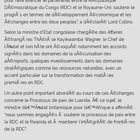
pour faire avancer le partenariat entre la RÃ©publique
DÃ©mocratique du Congo (RDC) et le Royaume-Uni, soutenir le
progrÃ¨s en termes de dÃ©veloppement Ã©conomique et les
Ã©changes entre les deux peuples”, a dÃ©clarÃ© Lord Collins.
Selon la ministre d’Etat congolaise chargÃ©e des Affaires
Ã©trangÃ¨res ThÃ©rÃ¨se Kayikwamba Wagner, le Chef de
l’Ã‰tat et son hÃ´te ont Ã©voquÃ© notamment les accords
signÃ©s dans les domaines de la sÃ©curisation des
aÃ©roports, quelques investissements dans les domaines
stratÃ©giques comme les ressources naturelles, avec un
accent particulier sur la transformation des matiÃ¨res
premiÃ¨res en RDC.
Un autre point important abordÃ© au cours de ces Ã©changes
concerne le Processus de paix de Luanda. Ã€ ce sujet, le
ministre dâ€™Ã‰tat britannique pour lâ€™Afrique a affirmÃ© :
“nous sommes engagÃ©s Ã soutenir le processus de paix entre
la RDC et le Rwanda et Ã maintenir l’intÃ©gritÃ© de frontiÃ¨res
de la RDC”.