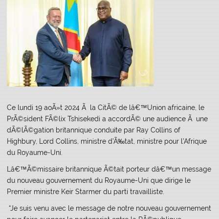
Ce lundi 19 aoÃ»t 2024 Ã la CitÃ© de lâ€™Union africaine, le
PrÃ©sident FÃ©lix Tshisekedi a accordÃ© une audience Ã une
dÃ©lÃ©gation britannique conduite par Ray Collins of
Highbury, Lord Collins, ministre d’Ã‰tat, ministre pour l’Afrique
du Royaume-Uni.
Lâ€™Ã©missaire britannique Ã©tait porteur dâ€™un message
du nouveau gouvernement du Royaume-Uni que dirige le
Premier ministre Keir Starmer du parti travailliste.
“Je suis venu avec le message de notre nouveau gouvernement