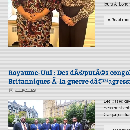
jours Ã Londr
» Read mor
Royaume-Uni : Des dÃ©putÃ©s congolai
Britanniques Ã la guerre dâ€™agress
30/09/2024
Les bases dâ
dessinent en
Ce qui justifi