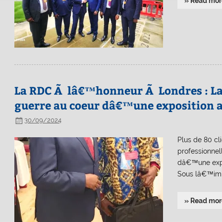
» Read mor
La RDC Ã lâ€™honneur Ã Londres : La 
guerre au coeur dâ€™une exposition 
30/09/2024
Plus de 80 c
professionnel
dâ€™une expo
Sous lâ€™im
» Read mor