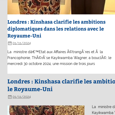
Londres : Kinshasa clarifie les ambitions
diplomatiques dans les relations avec le
Royaume-Uni
01/11/2024
La ministre dâ€™Etat aux Affaires Ã©trangÃ¨res et Ã la
Francophonie, ThÃ©rÃ¨se Kayikwamba Wagner, a bouclÃ©, le
mercredi 30 octobre 2024, une mission de trois jours
Londres : Kinshasa clarifie les ambiti
le Royaume-Uni
01/11/2024
La ministre d
Kayikwamba Wa