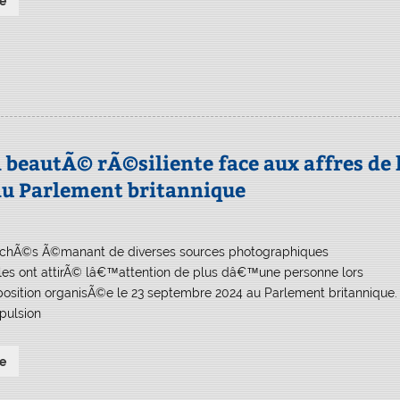
e
beautÃ© rÃ©siliente face aux affres de 
au Parlement britannique
lichÃ©s Ã©manant de diverses sources photographiques
les ont attirÃ© lâ€™attention de plus dâ€™une personne lors
sition organisÃ©e le 23 septembre 2024 au Parlement britannique.
pulsion
e