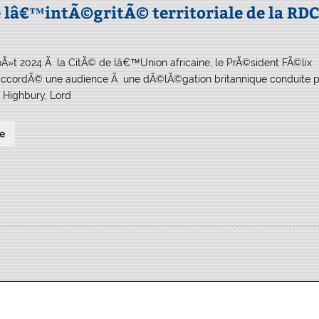
e lâ€™intÃ©gritÃ© territoriale de la RDC
oÃ»t 2024 Ã la CitÃ© de lâ€™Union africaine, le PrÃ©sident FÃ©lix
 accordÃ© une audience Ã une dÃ©lÃ©gation britannique conduite p
f Highbury, Lord
e