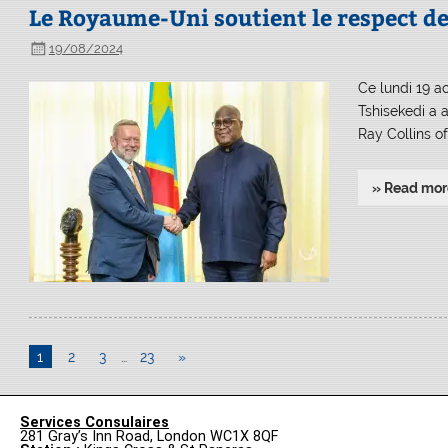
Le Royaume-Uni soutient le respect d
19/08/2024
Ce lundi 19 a
Tshisekedi a
Ray Collins o
» Read mor
1
2
3
…
23
»
Services Consulaires
281 Gray’s Inn Road, London WC1X 8QF